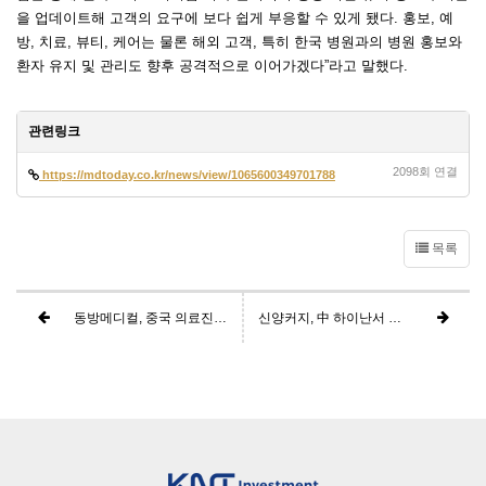
을 업데이트해 고객의 요구에 보다 쉽게 부응할 수 있게 됐다. 홍보, 예
방, 치료, 뷰티, 케어는 물론 해외 고객, 특히 한국 병원과의 병원 홍보와
환자 유지 및 관리도 향후 공격적으로 이어가겠다”라고 말했다.
관련링크
2098회 연결
https://mdtoday.co.kr/news/view/1065600349701788
목록
동방메디컬, 중국 의료진에 엘라스티 필러 교육 마쳐
신양커지, 中 하이난서 동방메디컬 엘라스티 필러 성장성 언급…올해 리도카인 HA 필러 NMPA 허가 예정