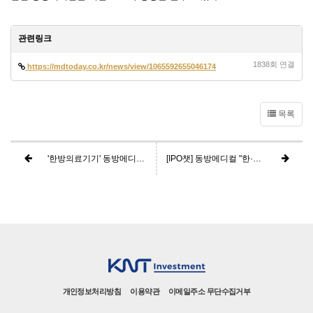
관련링크
1838회 연결
https://mdtoday.co.kr/news/view/1065592655046174
목록
'한방의료기기' 동방메디컬, 내년 1월 상장 재도전
[IPO챗] 동방메디컬 "한·양방 아우르는 글로벌 메디컬 기업될 것"
개인정보처리방침
이용약관
이메일주소 무단수집거부