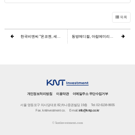
목록
한국비엔씨 "온코젠, 세레신과 알츠하이머 등 신약 개발 MOU"
동방메디컬, 아랍에미리트서 '엘라스티' PDO/PCL 실 허가..."중동 시장으로 경쟁력 확대"
개인정보처리방침
이용약관
이메일주소 무단수집거부
서울 영등포구 의사당대로 82,하나증권빌딩 19층
Tel. 02-6138-8655
Fax. kntinvestment co.
E-mail.
info@kntp.co.kr
©
kntinvestment.com