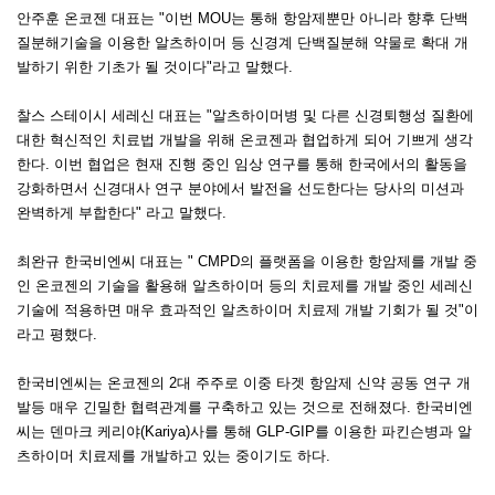
안주훈 온코젠 대표는 "이번 MOU는 통해 항암제뿐만 아니라 향후 단백
질분해기술을 이용한 알츠하이머 등 신경계 단백질분해 약물로 확대 개
발하기 위한 기초가 될 것이다"라고 말했다.
찰스 스테이시 세레신 대표는 "알츠하이머병 및 다른 신경퇴행성 질환에
대한 혁신적인 치료법 개발을 위해 온코젠과 협업하게 되어 기쁘게 생각
한다. 이번 협업은 현재 진행 중인 임상 연구를 통해 한국에서의 활동을
강화하면서 신경대사 연구 분야에서 발전을 선도한다는 당사의 미션과
완벽하게 부합한다" 라고 말했다.
최완규 한국비엔씨 대표는 " CMPD의 플랫폼을 이용한 항암제를 개발 중
인 온코젠의 기술을 활용해 알츠하이머 등의 치료제를 개발 중인 세레신
기술에 적용하면 매우 효과적인 알츠하이머 치료제 개발 기회가 될 것"이
라고 평했다.
한국비엔씨는 온코젠의 2대 주주로 이중 타겟 항암제 신약 공동 연구 개
발등 매우 긴밀한 협력관계를 구축하고 있는 것으로 전해졌다. 한국비엔
씨는 덴마크 케리야(Kariya)사를 통해 GLP-GIP를 이용한 파킨슨병과 알
츠하이머 치료제를 개발하고 있는 중이기도 하다.