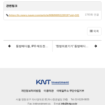
관련링크
1783회 연결
https://n.news.naver.com/article/008/0005122019?sid=101
목록
동방메디컬, IPO 재도전…공모가 희망밴드 '유지'
'한방의료기기' 동방메디컬, 내년 1월 상장 재도전
개인정보처리방침
이용약관
이메일주소 무단수집거부
서울 영등포구 의사당대로 82,하나증권빌딩 19층
Tel. 02-6138-8655
Fax. kntinvestment co.
E-mail.
info@kntp.co.kr